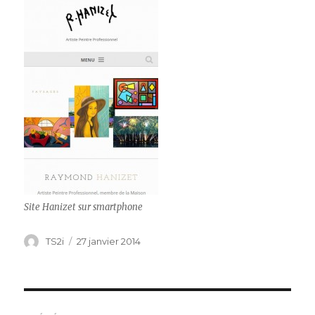
Site Hanizet sur smartphone
Auteur
Publié
TS2i
27 janvier 2014
le
Navigation