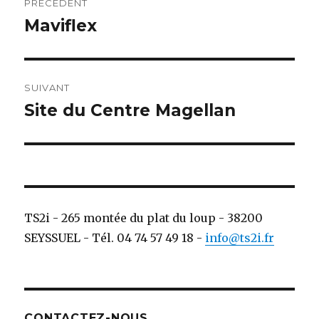
PRÉCÉDENT
de
Maviflex
Publication
précédente :
l’article
SUIVANT
Site du Centre Magellan
Publication
suivante :
TS2i - 265 montée du plat du loup - 38200
SEYSSUEL - Tél. 04 74 57 49 18 -
info@ts2i.fr
CONTACTEZ-NOUS