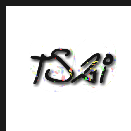
TS2i
Création de sites internet