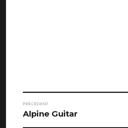
Navigation
PRÉCÉDENT
de
Alpine Guitar
Publication
précédente :
l’article