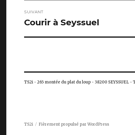
SUIVANT
Courir à Seyssuel
Publication
suivante :
TS2i - 265 montée du plat du loup - 38200 SEYSSUEL - Té
TS2i
Fièrement propulsé par WordPress