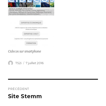
Cidecos sur smartphone
Auteur
Publié
TS2i
7 juillet 2016
le
Navigation
PRÉCÉDENT
de
Site Stemm
Publication
précédente :
l’article