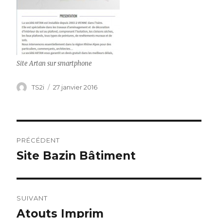
Site Artan sur smartphone
Auteur
Publié
TS2i
27 janvier 2016
le
Navigation
PRÉCÉDENT
de
Site Bazin Bâtiment
Publication
précédente :
l’article
SUIVANT
Atouts Imprim
Publication